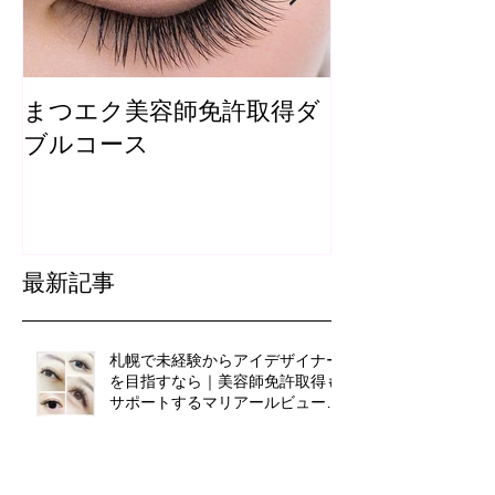
まつエク美容師免許取得ダ
まつ毛カール
ブルコース
最新記事
札幌で未経験からアイデザイナー
を目指すなら｜美容師免許取得も
サポートするマリアールビューテ
ィカレッジ