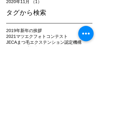
2020年11月
（1）
1件の記事
タグから検索
2019年新年の挨拶
2021マツエクフォトコンテスト
JECAまつ毛エクステンション認定機構
JECAまつ毛検定
JECAフォトコンテスト
JECA認定機構
JECA認定機構理事木野まり
SPCグローバル
まつげ
まつエク
まつエクスクール札幌
まつエクスクール札幌n
まつエク人気
まつエク学ぶ
まつエク札幌
まつ毛まーま技術を学ぶ
まつ毛エクスステ検定マニュアル本
まつ毛エクステ
まつ毛エクステコンテスト
まつ毛エクステスクール人気
まつ毛エクステセミナー
まつ毛エクステフォトコンテスト
まつ毛エクステンション
まつ毛エクステンションスクール
まつ毛エクステンション危害
まつ毛エクステンション学ぶ