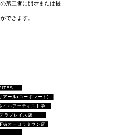
外の第三者に開示または提
とができます。
SITES
リアール(コーポレート)
マリアールネイルアーティスト学院
ステラプレイス店
下街オーロラタウン店