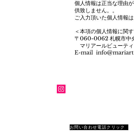
個人情報は正当な理由が
供致しません。。
ご入力頂いた個人情報は
＜本項の個人情報に関す
〒060-0062 札幌市
マリアールビューティ
​E-mail
info@mariart
「マリアールビューティカレッジ」
MARIART BEAUTY COLLEGE
〒060-0062
札幌市中央区南2条西1丁目6-7
マリアールビル8F
TEL: 0120-528-281
お問い合わせ電話クリック