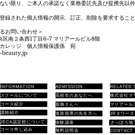
ない限り、ご本人の承諾なく業務委託先及び提携先以
登録された個人情報の開示、訂正、削除を要求するこ
るお問い合わせ＞
中央区南２条西1丁目6-7 マリアールビル8階
カレッジ 個人情報保護係 宛
-beauty.jp
INFORMATION
ADMISSION
RELATED 
スクールについて
高校生のあなたへ
株式会社マ
コース紹介
親御さんへ
講師紹介
進路指導の先生方へ
JRタワー
JECA認定校について
体験講座
さっぽろ地
コース申し込み
無料説明会
CONTACT