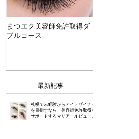
まつエク美容師免許取得ダ
まつ毛カール
ブルコース
最新記事
札幌で未経験からアイデザイナー
を目指すなら｜美容師免許取得も
サポートするマリアールビューテ
ィカレッジ