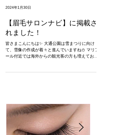
2024年1月30日
【眉毛サロンナビ】に掲載さ
れました！
皆さまこんにちは✨ 大通公園は雪まつりに向け
て、雪像の作成が着々と進んでいますね⛄ マリア
ール付近では海外からの観光客の方も増えており
ます😊 海外の方を見ていると、眉毛を美しく整え
られている方が多いことに気が付います❣ 当校で
も最近人気なのが、アイブロウのコースです♪...