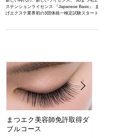
新しい時代の、新しいライセンス。 JBまつ毛エク
ステンションライセンス 『Japanese Basic』 まつ
げエクステ業界初の3団体統一検定試験スタート！
JapaneseBasicを受講し検定試験に合格した方に
は、ライセンス発行団体によりJapaneseBasic...
まつエク美容師免許取得ダ
まつ毛カール