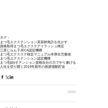
タグ：
まつ毛エクステンション
美容師免許を生かす
資格取得まつ毛エクステ
アイラッシュ検定
三原じゅん子
JECA認定機構
まつ毛エクスステ検定マニュアル本
厚生労働省
まつ毛エクステンション認定機構
まつ毛絵kすテンション資格
自分の力でやり遂げる
人生を切り開く
2019年新年の挨拶
感動貯金