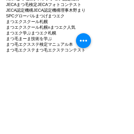
JECAまつ毛検定
JECAフォトコンテスト
JECA認定機構
JECA認定機構理事木野まり
SPCグローバル
まつげ
まつエク
まつエクスクール札幌
まつエクスクール札幌n
まつエク人気
まつエク学ぶ
まつエク札幌
まつ毛まーま技術を学ぶ
まつ毛エクスステ検定マニュアル本
まつ毛エクステ
まつ毛エクステコンテスト
まつ毛エクステスクール人気
まつ毛エクステセミナー
まつ毛エクステフォトコンテスト
まつ毛エクステンション
まつ毛エクステンションスクール
まつ毛エクステンション危害
まつ毛エクステンション学ぶ
まつ毛エクステンション安全安心
まつ毛エクステンション安全衛生師
まつ毛エクステンション安全衛生要領作成
まつ毛エクステンション技能検定試験
まつ毛エクステンション認定機構
まつ毛エクステンション資格
まつ毛エクステンション１級検定