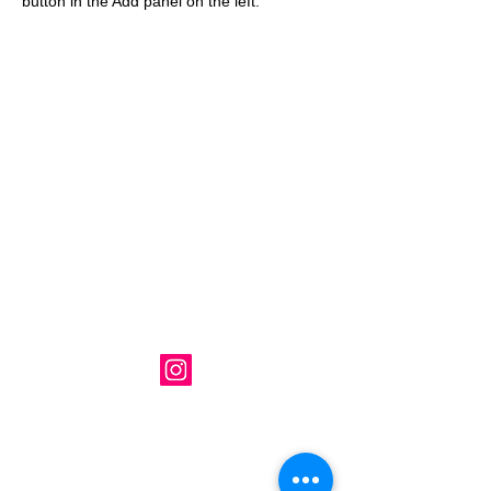
button in the Add panel on the left.
「マリアールビューティカレッジ」
MARIART BEAUTY COLLEGE
〒060-0062
札幌市中央区南2条西1丁目6-7