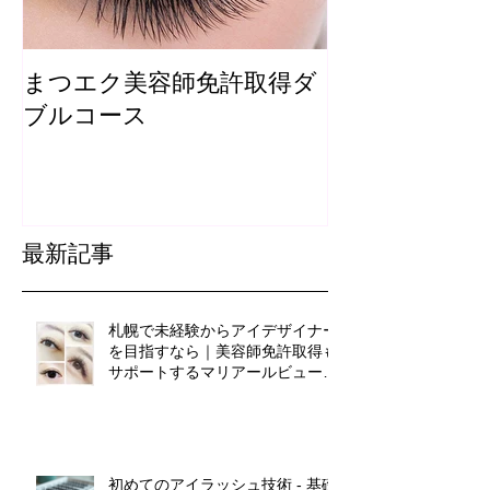
まつエク美容師免許取得ダ
まつ毛カール
ブルコース
最新記事
札幌で未経験からアイデザイナー
を目指すなら｜美容師免許取得も
サポートするマリアールビューテ
ィカレッジ
初めてのアイラッシュ技術 - 基礎