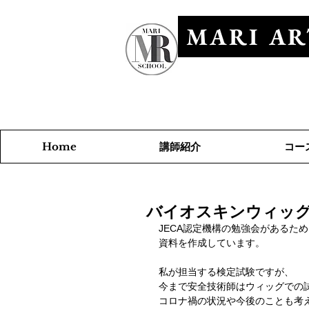
MARI AR
​マリアールビ
講師紹介
コー
Home
バイオスキンウィッ
JECA認定機構の勉強会があるた
資料を作成しています。
私が担当する検定試験ですが、
今まで安全技術師はウィッグでの
コロナ禍の状況や今後のことも考