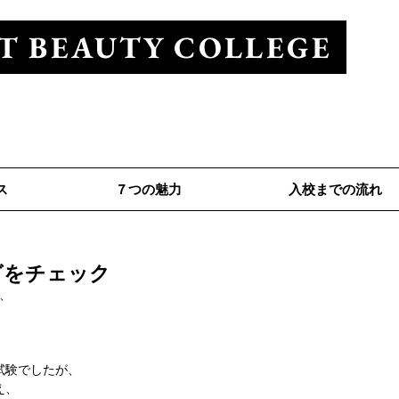
T BEAUTY COLLEGE
ューティカレッジ
Tel 0120-528-281
ス
７つの魅力
入校までの流れ
グをチェック
め、
試験でしたが、
え、