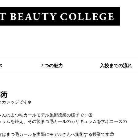
T BEAUTY COLLEGE
ューティカレッジ
Tel 0120-528-281
ス
７つの魅力
入校までの流れ
施術
カレッジです❄️
さんのまつ毛カールモデル施術授業の様子です👏
ュラムを終え、その後まつ毛カールのカリキュラムを学ぶコースの
方はまつ毛カールを実際にモデルさんへ施術する授業です😊