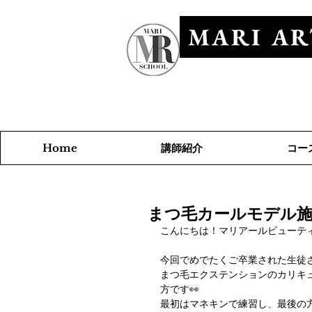
MARI AR
​マリアールビ
講師紹介
コー
Home
まつ毛カールモデル
こんにちは！マリアールビューティ
今回でめでたくご卒業された生徒
まつ毛エクステンションのカリキ
方です👀
最初はマネキンで練習し、最後の