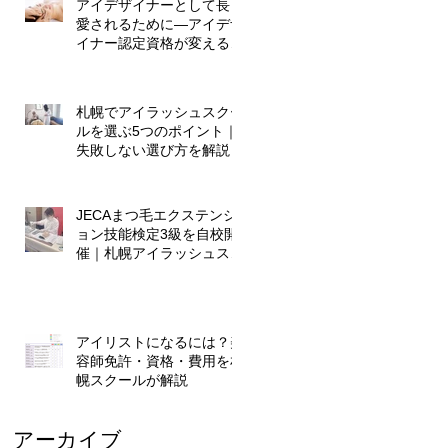
アイデザイナーとして長く
愛されるために―アイデザ
イナー認定資格が変える、
これからのキャリア
札幌でアイラッシュスクー
ルを選ぶ5つのポイント｜
失敗しない選び方を解説
JECAまつ毛エクステンシ
ョン技能検定3級を自校開
催｜札幌アイラッシュスク
ール
アイリストになるには？美
容師免許・資格・費用を札
幌スクールが解説
アーカイブ